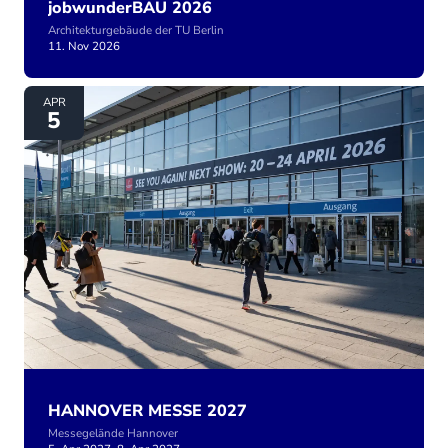
jobwunderBAU 2026
Architekturgebäude der TU Berlin
11. Nov 2026
HANNOVER MESSE 2027
APR
5
HANNOVER MESSE 2027
Messegelände Hannover