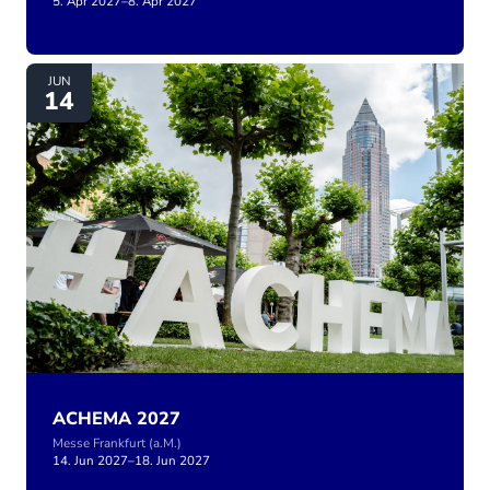
5. Apr 2027
–
8. Apr 2027
ACHEMA 2027
JUN
14
ACHEMA 2027
Messe Frankfurt (a.M.)
14. Jun 2027
–
18. Jun 2027