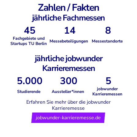
Zahlen / Fakten
jährliche Fachmessen
45
14
8
Fachgebiete und
Messebeteiligungen
Messestandorte
Start­ups TU Berlin
jährliche jobwunder
Karrieremessen
5.000
300
5
jobwunder
Studierende
Aussteller*innen
Karrieremessen
Erfahren Sie mehr über die jobwunder
Karrieremesse
jobwunder-karrieremesse.de