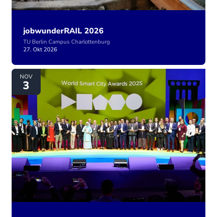
jobwunderRAIL 2026
TU Berlin Campus Charlottenburg
27. Okt 2026
Smart City Expo World Congress 2026
NOV
3