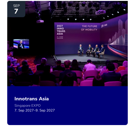
Innotrans Asia
SEP
7
Innotrans Asia
Singapore EXPO
7. Sep 2027
–
9. Sep 2027